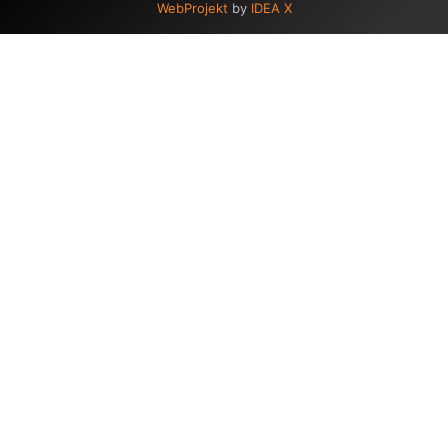
WebProjekt
by
IDEA X