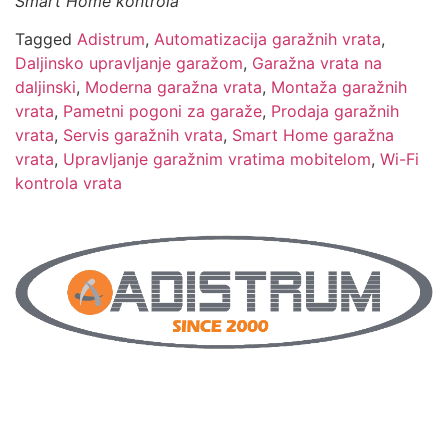
Smart Home kontrola
Tagged
Adistrum
,
Automatizacija garažnih vrata
,
Daljinsko upravljanje garažom
,
Garažna vrata na
daljinski
,
Moderna garažna vrata
,
Montaža garažnih
vrata
,
Pametni pogoni za garaže
,
Prodaja garažnih
vrata
,
Servis garažnih vrata
,
Smart Home garažna
vrata
,
Upravljanje garažnim vratima mobitelom
,
Wi-Fi
kontrola vrata
Posrednici smo renomiranih europskih proizvođača, te
jamčimo hightech, kvalitetu i povjerenje. Djelujemo na
području cijele istarske županije i ostatku Lijepe naše