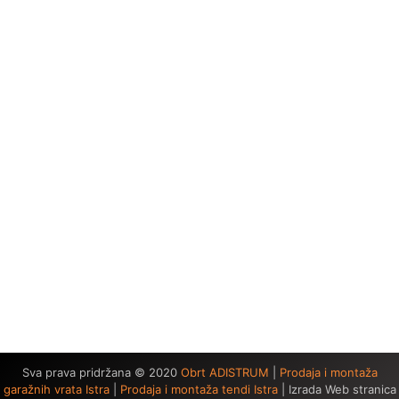
Sva prava pridržana © 2020
Obrt ADISTRUM
|
Prodaja i montaža
garažnih vrata Istra
|
Prodaja i montaža tendi Istra
| Izrada Web stranica