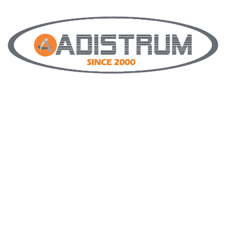
Posrednici smo renomiranih europskih proizvođača, te
jamčimo hightech, kvalitetu i povjerenje. Djelujemo na
području cijele istarske županije i ostatku Lijepe naše
po dogovoru.
Mali smo obrt pa nastojimo to iskoristiti pružajući
svakom našem potencijalnom kupcu najveću moguću
pažnju u odabiru njemu najboljeg proizvoda. Da nam
kupac nije samo broj već i osoba koju cijenimo
dokazuje sve veći broj zadovoljnih kupaca sa
preporukom novih, koji iskazuju interes i povjerenje za
vrhunske proizvode i usluge iz ADISTRUM asortimana.