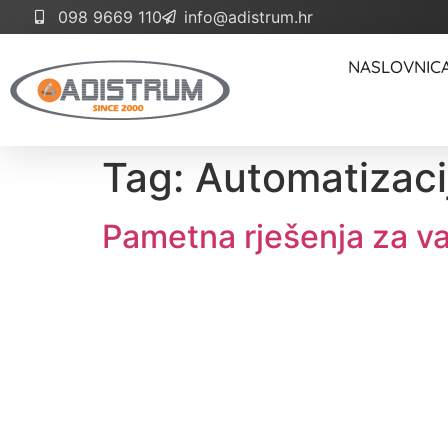
098 9669 110
info@adistrum.hr
NASLOVNIC
Tag:
Automatizaci
Pametna rješenja za v