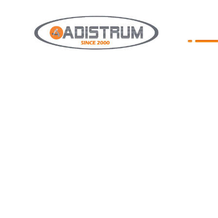
IZBO
NASLOV
Posrednici smo renomiranih
O NAM
europskih proizvođača, te
jamčimo hightech, kvalitetu i
GARAŽN
povjerenje. Djelujemo na
području cijele istarske županije i
AUTOMA
ostatku Lijepe naše po dogovoru.
TENDE
Mali smo obrt pa nastojimo to
iskoristiti pružajući svakom
KOMARN
našem potencijalnom kupcu
REFERE
najveću moguću pažnju u odabiru
njemu najboljeg proizvoda. Da
NOVOST
nam kupac nije samo broj već i
OPĆI UV
osoba koju cijenimo dokazuje