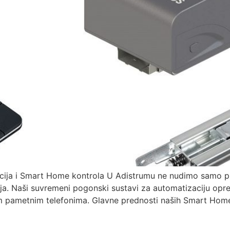
cija i Smart Home kontrola U Adistrumu ne nudimo samo pro
nja. Naši suvremeni pogonski sustavi za automatizaciju op
 pametnim telefonima. Glavne prednosti naših Smart Home s