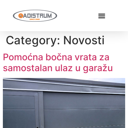
Category:
Novosti
Pomoćna bočna vrata za
samostalan ulaz u garažu