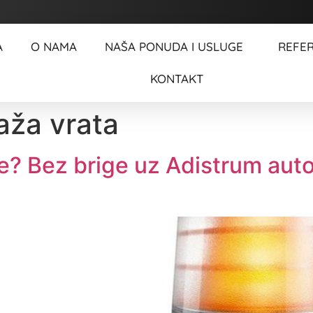
A
O NAMA
NAŠA PONUDA I USLUGE
REFE
KONTAKT
aža vrata
je? Bez brige uz Adistrum aut