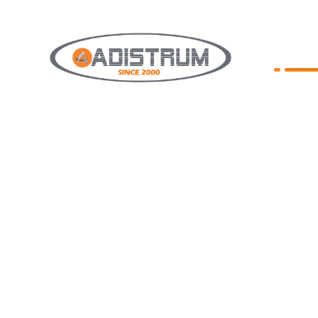
IZBO
NASLOV
Posrednici smo renomiranih
O NAM
europskih proizvođača, te
jamčimo hightech, kvalitetu i
GARAŽN
povjerenje. Djelujemo na
području cijele istarske županije i
AUTOMA
ostatku Lijepe naše po dogovoru.
TENDE
Mali smo obrt pa nastojimo to
iskoristiti pružajući svakom
KOMARN
našem potencijalnom kupcu
REFERE
najveću moguću pažnju u odabiru
njemu najboljeg proizvoda. Da
NOVOST
nam kupac nije samo broj već i
OPĆI UV