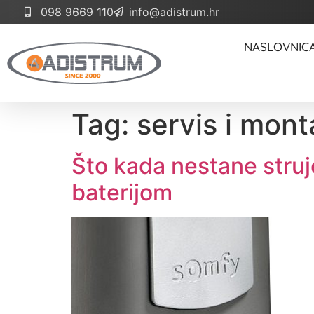
098 9669 110
info@adistrum.hr
NASLOVNIC
Tag:
servis i mont
Što kada nestane stru
baterijom