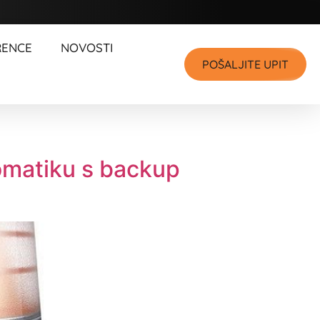
RENCE
NOVOSTI
POŠALJITE UPIT
omatiku s backup