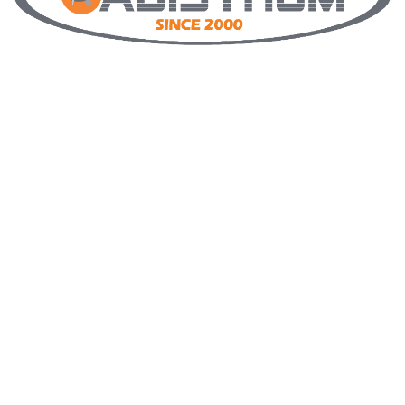
Posrednici smo renomiranih europskih proizvođača, te
jamčimo hightech, kvalitetu i povjerenje. Djelujemo na
području cijele istarske županije i ostatku Lijepe naše
po dogovoru.
Mali smo obrt pa nastojimo to iskoristiti pružajući
svakom našem potencijalnom kupcu najveću moguću
pažnju u odabiru njemu najboljeg proizvoda. Da nam
kupac nije samo broj već i osoba koju cijenimo
dokazuje sve veći broj zadovoljnih kupaca sa
preporukom novih, koji iskazuju interes i povjerenje za
vrhunske proizvode i usluge iz ADISTRUM asortimana.
To se olako ne gubi, već dugotrajno njeguje.
IZBORNIK