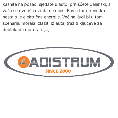
kasnite na posao, sjedate u auto, pritišćete daljinski, a
vaša se dvorišna vrata ne miču. Baš u tom trenutku
nestalo je električne energije. Većina ljudi bi u tom
scenariju morala izlaziti iz auta, tražiti ključeve za
deblokadu motora i […]
Posrednici smo renomiranih europskih proizvođača, te
jamčimo hightech, kvalitetu i povjerenje. Djelujemo na
području cijele istarske županije i ostatku Lijepe naše
po dogovoru.
Mali smo obrt pa nastojimo to iskoristiti pružajući