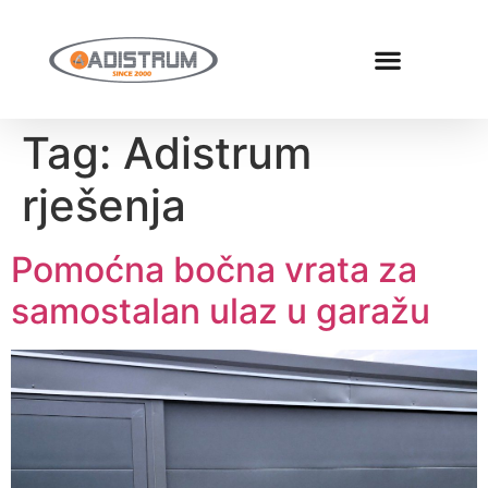
Tag:
Adistrum
rješenja
Pomoćna bočna vrata za
samostalan ulaz u garažu